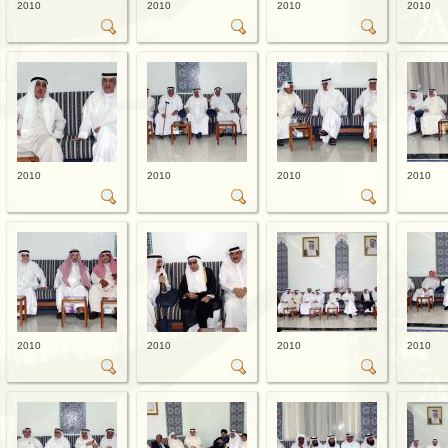
2010
2010
2010
2010
2010
2010
2010
2010
2010
2010
2010
2010