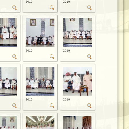
2010
2010
2010
2010
2010
2010