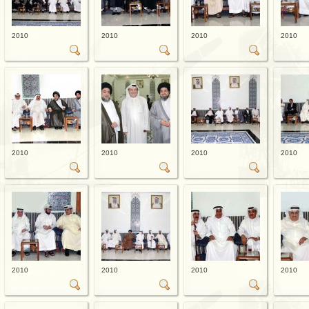
2010
2010
2010
2010
2010
2010
2010
2010
2010
2010
2010
2010