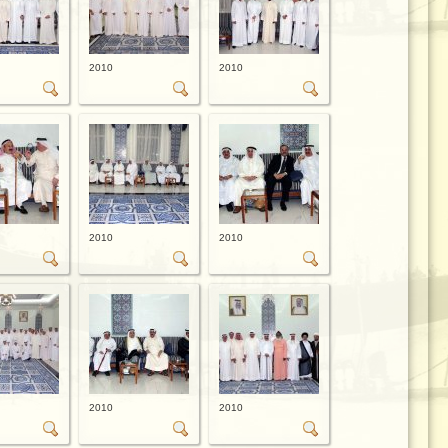
2010
2010
2010
2010
2010
2010